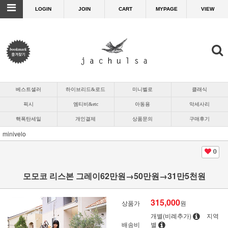
LOGIN
JOIN
CART
MYPAGE
VIEW
베스트셀러
하이브리드&로드
미니벨로
클래식
픽시
엠티비&etc
아동용
악세사리
핵폭탄세일
개인결제
상품문의
구매후기
minivelo
0
모모코 리스본 그레이62만원→50만원→31만5천원
315,000
상품가
원
개별(비례추가)
지역
배송비
별