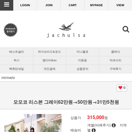
LOGIN
JOIN
CART
MYPAGE
VIEW
베스트셀러
하이브리드&로드
미니벨로
클래식
픽시
엠티비&etc
아동용
악세사리
핵폭탄세일
개인결제
상품문의
구매후기
minivelo
0
모모코 리스본 그레이62만원→50만원→31만5천원
315,000
상품가
원
개별(비례추가)
지역
배송비
별