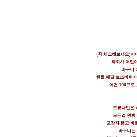
(꼭 체크해보세요)어
타회사 어린
바구니 
핸들,페달,보조바퀴 
이건 100프로
도쿄나인은 
모든걸 완벽 
포장지 뜯고 바
바구니는