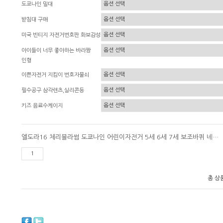
도쿄나인 밀대
받침대 구매
미국 빈티지 자전거번호판 화보감성
아이들이 너무 좋아하는 바라짱
인형
이쁜자전거 지킴이 번호자물쇠
필수공구 삼각렌츠,실리콘등
키즈 음료수케이지
엘도라16 체리블라썸 도쿄나인 어린이자전거 5세 6세 7세 보조바퀴 네발자전거
총 상