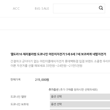
ACC
BIG SALE
PAYMENT
엘도라16 체리블라썸 도쿄나인 어린이자전거 5세 6세 7세 보조바퀴 네발자전거
간결하고 군더더기 없는 어린이클래식자전거 롯데백화점 입점 브랜드 소중한 우리
이쁜 자전거를 선물 해보세요 33만원→24만원→21만5천원
판매가격
215,000원
추가옵션
(추가 구매를 원하시면 선택하세요)
도쿄나인 헬멧
도쿄나인 보호대