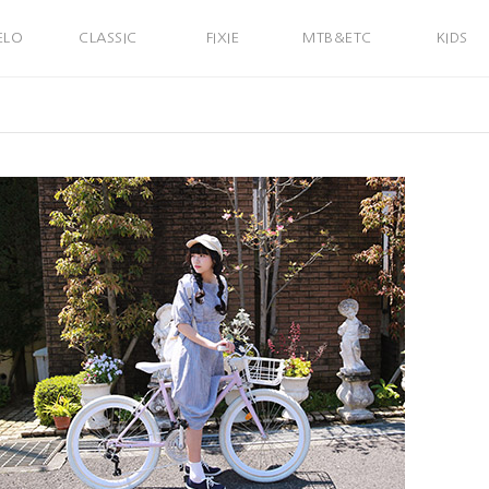
ELO
CLASSIC
FIXIE
MTB&ETC
KIDS