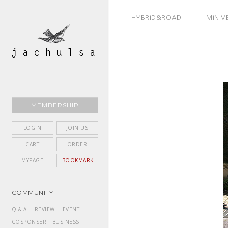
BEST SELLER
HYBRID&ROAD
MINIV
MEMBERSHIP
LOGIN
JOIN US
CART
ORDER
MYPAGE
BOOKMARK
COMMUNITY
Q & A
REVIEW
EVENT
COSPONSER
BUSINESS