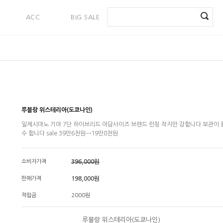
ACC
BIG SALE
PAYMENT
루블랑 위스테리아(도쿄나인)
일제시마노 기아 7단 하이브리드 아담사이즈 브랜드 런칭 작지만 강합니다 보관이 
수 합니다 sale 39만6천원→19만8천원
소비자가격
396,000원
판매가격
198,000
원
적립금
2000원
루블랑 위스테리아(도쿄나인)