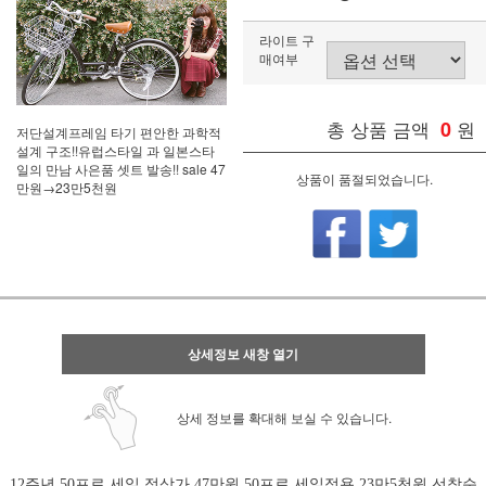
라이트 구
매여부
총 상품 금액
0
원
저단설계프레임 타기 편안한 과학적
설계 구조!!유럽스타일 과 일본스타
일의 만남 사은품 셋트 발송!! sale 47
상품이 품절되었습니다.
만원→23만5천원
상세정보 새창 열기
상세 정보를 확대해 보실 수 있습니다.
12주년 50프로 세일 정상가 47만원 50프로 세일적용 23만5천원 선착순