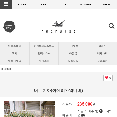
LOGIN
JOIN
CART
MYPAGE
VIEW
베스트셀러
하이브리드&로드
미니벨로
클래식
픽시
엠티비&etc
아동용
악세사리
핵폭탄세일
개인결제
상품문의
구매후기
classic
0
베네치아(아메리칸워너비)
235,000
상품가
원
개별(비례추가)
지역
배송비
별