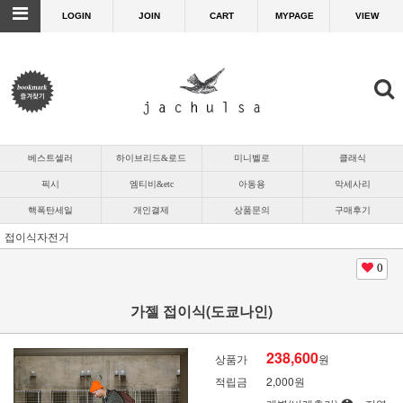
LOGIN
JOIN
CART
MYPAGE
VIEW
베스트셀러
하이브리드&로드
미니벨로
클래식
픽시
엠티비&etc
아동용
악세사리
핵폭탄세일
개인결제
상품문의
구매후기
접이식자전거
0
가젤 접이식(도쿄나인)
238,600
상품가
원
적립금
2,000원