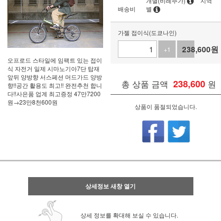
개별(비례추가)
지역
배송비
별
가젤 접이식(도쿄나인)
238,600
원
+1
-1
오프로드 스타일에 임팩트 있는 접이
식 자전거 일제 시마노기아7단 탑재
앞뒤 양방향 서스페션 머드가드 양방
총 상품 금액
238,600
원
향!!공간 활용도 최고!! 완전추천 합니
다!!사은품 업계 최고증정 47만7200
원→23만8천600원
상품이 품절되었습니다.
상세정보 새창 열기
상세 정보를 확대해 보실 수 있습니다.