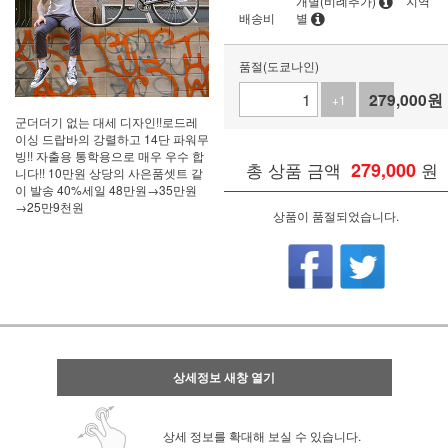
개별(비례추가)
지역
배송비
별
품절(도쿄나인)
279,000
원
+1
-1
군더더기 없는 대세 디자인!!로드레
이싱 드랍바의 강렬하고 14단 파워무
빙!! 자출용 통학용으로 매우 우수 합
총 상품 금액
279,000
원
니다!! 10만원 상당의 사은품셋트 같
이 발송 40%세일 48만원→35만원
→25만9천원
상품이 품절되었습니다.
상세정보 새창 열기
상세 정보를 확대해 보실 수 있습니다.