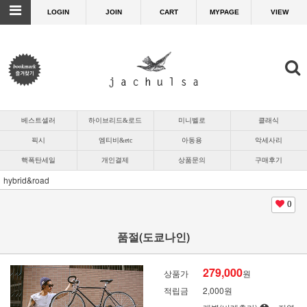
LOGIN
JOIN
CART
MYPAGE
VIEW
베스트셀러
하이브리드&로드
미니벨로
클래식
픽시
엠티비&etc
아동용
악세사리
핵폭탄세일
개인결제
상품문의
구매후기
hybrid&road
0
품절(도쿄나인)
279,000
상품가
원
적립금
2,000원