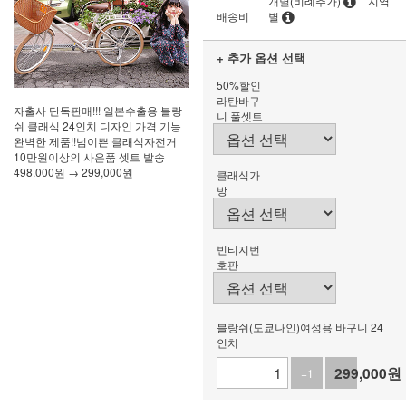
개별(비례추가)
지역
배송비
별
+ 추가 옵션 선택
50%할인
라탄바구
자출사 단독판매!!! 일본수출용 블랑
니 풀셋트
쉬 클래식 24인치 디자인 가격 기능
완벽한 제품!!넘이쁜 클래식자전거
10만원이상의 사은품 셋트 발송
498.000원 → 299,000원
클래식가
방
빈티지번
호판
블랑쉬(도쿄나인)여성용 바구니 24
인치
299,000
원
+1
-1