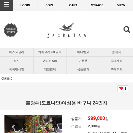
LOGIN
JOIN
CART
MYPAGE
VIEW
베스트셀러
하이브리드&로드
미니벨로
클래식
픽시
엠티비&etc
아동용
악세사리
핵폭탄세일
개인결제
상품문의
구매후기
classic
1
블랑쉬(도쿄나인)여성용 바구니 24인치
299,000
상품가
원
적립금
2,000원