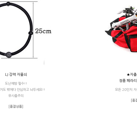
LJ 강력 자물쇠
★자출
정품 페라리
도난예방 필수!!
거도 밖에다 안심하고 놔두세요!!
모든 20인치 
유사품주의
[품
[품절상품]