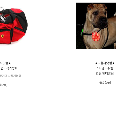
사닷컴★
★자출사닷컴★
 접이식가방!!
스타일리쉬한
안전 멀티클립
자전거에 사용가능함
[품절상품]
절상품]