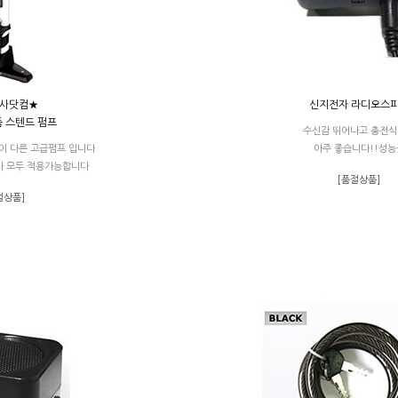
사닷컴★
신지전자 라디오스
 스텐드 펌프
수신감 뛰어나고 충전
이 다른 고급펌프 입니다
아주 좋습니다!!성능
타 모두 적용가능합니다
[품절상품]
절상품]