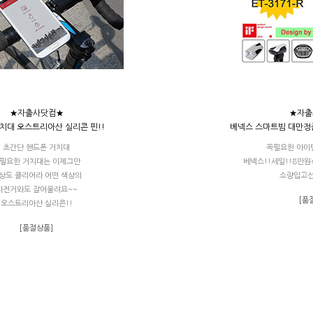
★자출사닷컴★
★자출
치대 오스트리아산 실리콘 핀!!
베넥스 스마트빔 대만정
초간단 핸드폰 거치대
꼭필요한 아이
필요한 거치대는 이제그만
베넥스!!세일!!8만원
상도 클리어라 어떤 색상의
소량입고선
자전거와도 잘어울려요~~
[품
오스트리아산 실리콘!!
[품절상품]