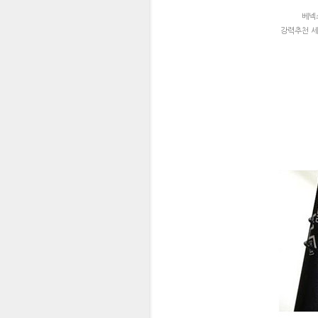
베넥
강력추천 세