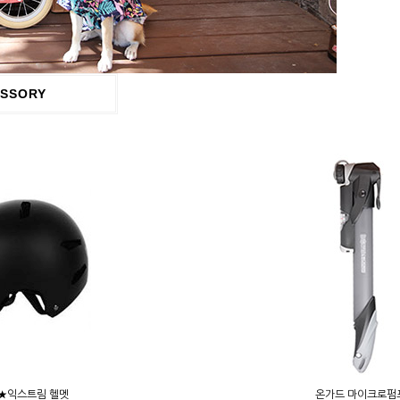
SSORY
★익스트림 헬멧
온가드 마이크로펌