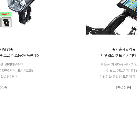
사닷컴★
★자출사닷컴★
품 고급 전조등<단독판매>
비엠웍스 핸드폰 거치대
템!!퀄리티우수한
핸드폰 거치대중 국내 제
< 3만9천원(배송비포함)
바이웍스 핸드폰거치대 
착순판매!!!
안전성과 편리성 모든게 
절상품]
[품절상품]