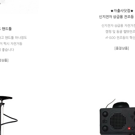
★자출사닷컴★
신지전자 상급용 전조등 r
신지전자 상급용 자전거
 핸드툴
캠핑 및 동굴 헬멧전
고 핸드툴 하나정도
rf-800 전조등의 혁신
거 픽시 자전거등
[품절상품]
 좋습니다
절상품]