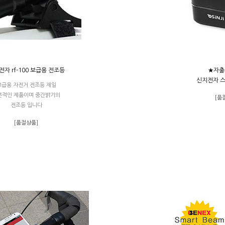
자 rf-100 보급용 전조등
★자출
신지전자 스피
보급용 자전거 전조등 제일
본적인 제품이며 중간밝기의
[품
전조등 입니다
[품절상품]