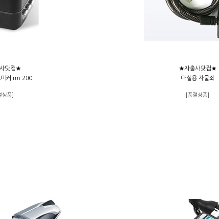
사닷컴★
★자출사닷컴★
커 rm-200
마실용 자물쇠
절상품]
[품절상품]