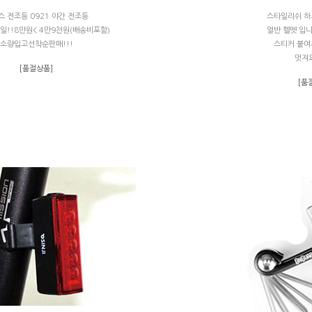
스 전조등 0921 야간 전조등
스타일리쉬 하
일!!8만원< 4만9천원(배송비포함)
얼반 헬멧 입니
소량입고선착순판매!!!
스티커 붙여
멋져요
[품절상품]
[품