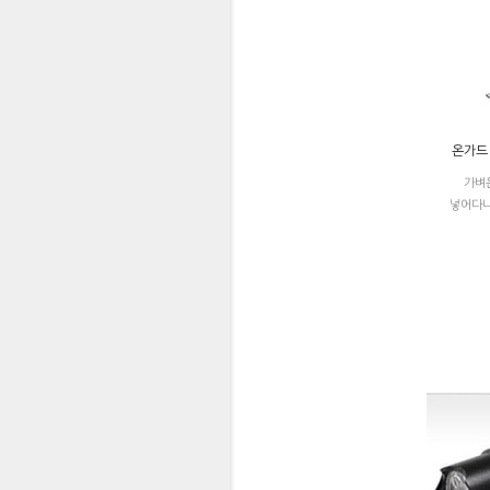
온가드
가벼
넣어다니