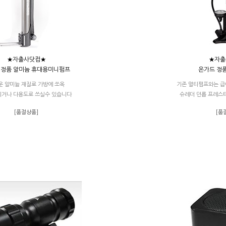
★자출사닷컴★
★자출
 정품 알미늄 휴대용미니펌프
온가드 정품
운 알미늄 재질로 가방에 쏘옥
기존 멀티펌프와는 급
거나 다용도로 쓰실수 있습니다
슈레더 던롭 프레스
[품절상품]
[품