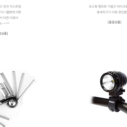
고 멋진 익스트림
초소형 펌프로 가볍고 마이크
다!!헬멧에 이쁜
휴대하기가 더욱 편안
서 타면 더욱더
[품절상품]
~~^^
절상품]