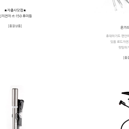
★자출사닷컴★
신지전자 rt-150 후미등
[품절상품]
온가드
휴대하기도 편안하
있음 로드자전
핏팅하기
[품