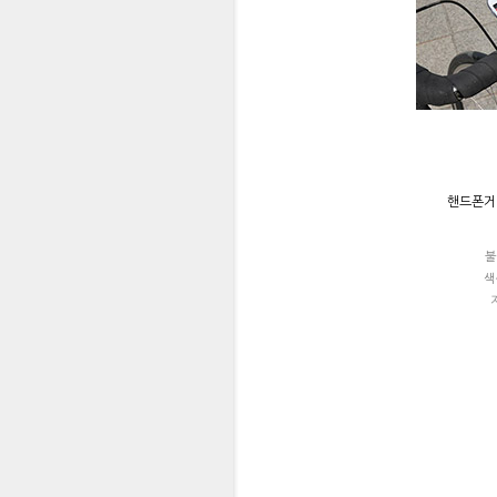
핸드폰거
불
색