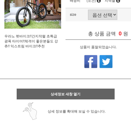
배송비
(조건)
지역별
size
총 상품 금액
0
원
우라노 펫바이크!!간지작렬 초특급
광폭 타이어!!체격이 좋은분들도 강
츄!! 익스트림 바이크!!추천
상품이 품절되었습니다.
상세정보 새창 열기
상세 정보를 확대해 보실 수 있습니다.