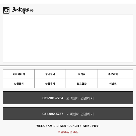
마이페이지
장바구니
적립금
주문내역
상품문의
상품후기
광고협찬
이벤트
031-981-7754
고객센터 연결하기
031-992-5757
고객센터 연결하기
WEEK : AM10 ~ PM06 / LUNCH : PM12 ~ PM01
주말/휴일은 휴뮤