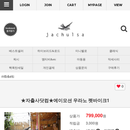
LOGIN
JOIN
CART
MYPAGE
VIEW
베스트셀러
하이브리드&로드
미니벨로
클래식
픽시
엠티비&etc
아동용
악세사리
핵폭탄세일
개인결제
상품문의
구매후기
mtb&etc
0
★자출사닷컴★에이모션 우라노 펫바이크1
799,000
상품가
원
적립금
3,000원