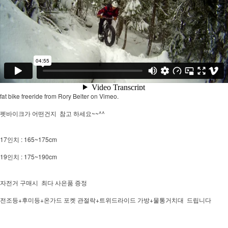
fat bike freeride
from
Rory Belter
on
Vimeo
.
펫바이크가 어떤건지 참고 하세요~~^^
17인치 : 165~175cm
19인치 : 175~190cm
자전거 구매시 최다 사은품 증정
전조등+후미등+온가드 포켓 관절락+트위드라이드 가방+물통거치대 드립니다