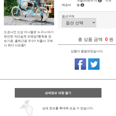
개별(비례추가)
지역
배송비
별
옵션구매
도쿄나인 신상 미니벨로 누구나 타기
편안한 저단설계 프레임!!통학용 장
총 상품 금액
0
원
보기용, 출퇴근용 우수!! 자출사 구매
시 최다 사은품!!
상품이 품절되었습니다.
상세정보 새창 열기
상세 정보를 확대해 보실 수 있습니다.