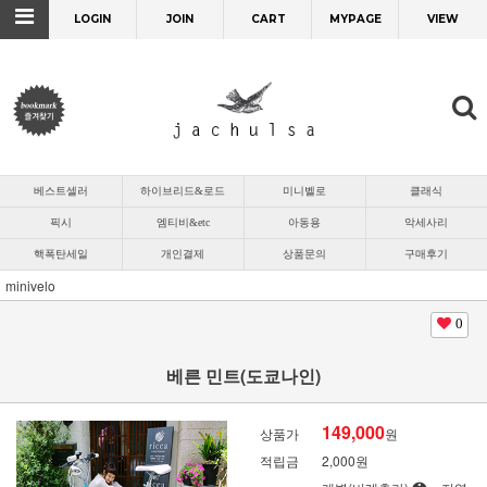
LOGIN
JOIN
CART
MYPAGE
VIEW
베스트셀러
하이브리드&로드
미니벨로
클래식
픽시
엠티비&etc
아동용
악세사리
핵폭탄세일
개인결제
상품문의
구매후기
minivelo
0
베른 민트(도쿄나인)
149,000
상품가
원
적립금
2,000원