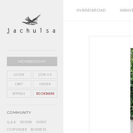
BEST SELLER
HYBRID&ROAD
MINIV
MEMBERSHIP
LOGIN
JOIN US
CART
ORDER
MYPAGE
BOOKMARK
COMMUNITY
Q & A
REVIEW
EVENT
COSPONSER
BUSINESS