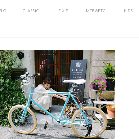
ELO
CLASSIC
FIXIE
MTB&ETC
KIDS