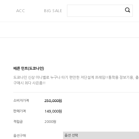
ACC
BIG SALE
PAYMENT
베른 민트(도쿄나인)
도쿄나인 신상 미니벨로 누구나 타기 편안한 저단설계 프레임!!통학용 장보기용, 출
구매시 최다 사은품!!
소비자가격
250,000원
판매가격
149,000원
적립금
2000원
옵션구매