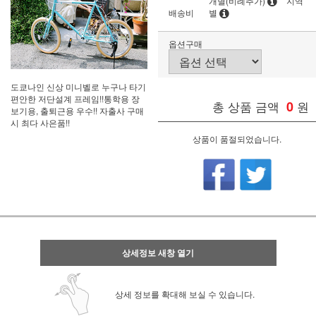
개별(비례추가)
지역
배송비
별
옵션구매
도쿄나인 신상 미니벨로 누구나 타기
편안한 저단설계 프레임!!통학용 장
총 상품 금액
0
원
보기용, 출퇴근용 우수!! 자출사 구매
시 최다 사은품!!
상품이 품절되었습니다.
상세정보 새창 열기
상세 정보를 확대해 보실 수 있습니다.