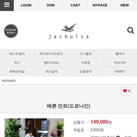
LOGIN
JOIN
CART
MYPAGE
VIEW
베스트셀러
하이브리드&로드
미니벨로
클래식
픽시
엠티비&etc
아동용
악세사리
핵폭탄세일
개인결제
상품문의
구매후기
minivelo
0
베른 민트(도쿄나인)
149,000
상품가
원
적립금
2,000원