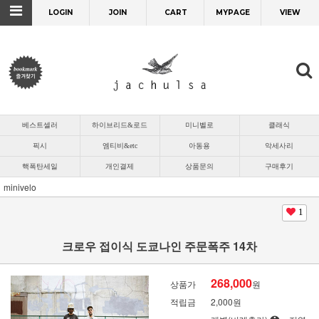
LOGIN
JOIN
CART
MYPAGE
VIEW
베스트셀러
하이브리드&로드
미니벨로
클래식
픽시
엠티비&etc
아동용
악세사리
핵폭탄세일
개인결제
상품문의
구매후기
minivelo
1
크로우 접이식 도쿄나인 주문폭주 14차
268,000
상품가
원
적립금
2,000원