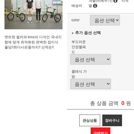
개별(비례추가)
지역
배송비
별
color
+ 추가 옵션 선택
맷트한 컬러와 bmx의 디자인 국내지
부드러운
형에 맞게 최적화된 완벽한 접이식
안장젤패
폴딩!!최다사은품까지!! 선착순!!
드
클래식 가
방
총 상품 금액
0
원
관심상품
장바구니
구매하기