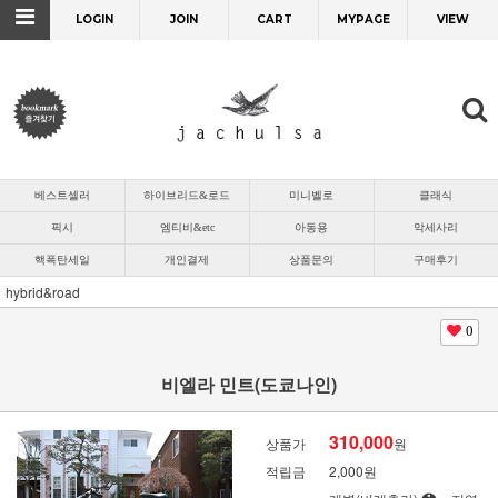
LOGIN
JOIN
CART
MYPAGE
VIEW
베스트셀러
하이브리드&로드
미니벨로
클래식
픽시
엠티비&etc
아동용
악세사리
핵폭탄세일
개인결제
상품문의
구매후기
hybrid&road
0
비엘라 민트(도쿄나인)
310,000
상품가
원
적립금
2,000원