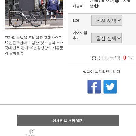
개별(비례추가)
지역
배송비
별
size
에어로휠
고가의 물방울 프레임 대량생산으로
추가
30만원초반대로 생산!!맷트블랙 포스
국내 단독 판매 10만원상당의 사은품
과 같이발송
총 상품 금액
0
원
상품이 품절되었습니다.
상세정보 새창 열기