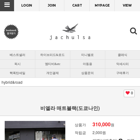
LOGIN
JOIN
CART
MYPAGE
VIEW
베스트셀러
하이브리드&로드
미니벨로
클래식
픽시
엠티비&etc
아동용
악세사리
핵폭탄세일
개인결제
상품문의
구매후기
hybrid&road
0
비엘라 매트블랙(도쿄나인)
310,000
상품가
원
적립금
2,000원