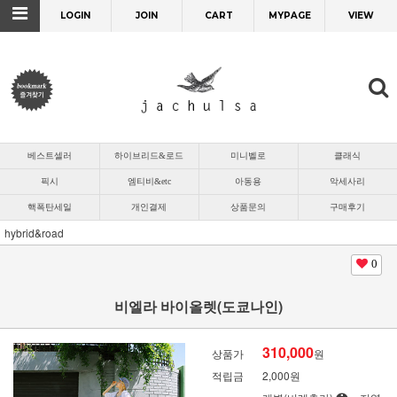
LOGIN
JOIN
CART
MYPAGE
VIEW
베스트셀러
하이브리드&로드
미니벨로
클래식
픽시
엠티비&etc
아동용
악세사리
핵폭탄세일
개인결제
상품문의
구매후기
hybrid&road
0
비엘라 바이올렛(도쿄나인)
310,000
상품가
원
적립금
2,000원