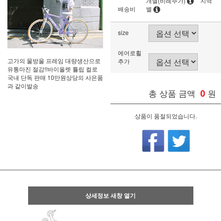
개별(비례추가)
지역
배송비
별
size
에어로휠
고가의 물방울 프레임 대량생산으로
추가
유통마진 절감!!바이올렛 튤립 컬로
국내 단독 판매 10만원상당의 사은품
과 같이발송
총 상품 금액
0
원
상품이 품절되었습니다.
상세정보 새창 열기