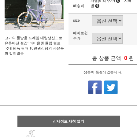
개별(비례추가)
지역
배송비
별
size
에어로휠
고가의 물방울 프레임 대량생산으로
추가
유통마진 절감!!바이올렛 튤립 컬로
국내 단독 판매 10만원상당의 사은품
과 같이발송
총 상품 금액
0
원
상품이 품절되었습니다.
상세정보 새창 열기