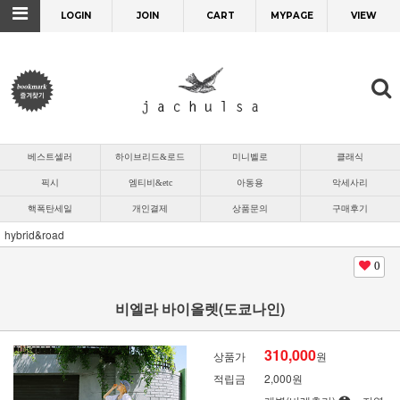
LOGIN
JOIN
CART
MYPAGE
VIEW
베스트셀러
하이브리드&로드
미니벨로
클래식
픽시
엠티비&etc
아동용
악세사리
핵폭탄세일
개인결제
상품문의
구매후기
hybrid&road
0
비엘라 바이올렛(도쿄나인)
310,000
상품가
원
적립금
2,000원