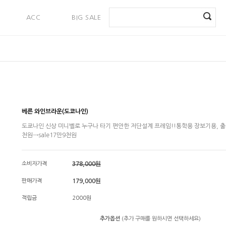
ACC
BIG SALE
PAYMENT
베른 와인브라운(도쿄나인)
도쿄나인 신상 미니벨로 누구나 타기 편안한 저단설계 프레임!!통학용 장보기용, 출퇴
천원→sale17만9천원
소비자가격
378,000원
판매가격
179,000원
적립금
2000원
추가옵션
(추가 구매를 원하시면 선택하세요)