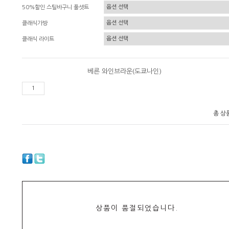
50%할인 스틸바구니 풀셋트
클래식가방
클래식 라이트
베른 와인브라운(도쿄나인)
총 상
상품이 품절되었습니다.