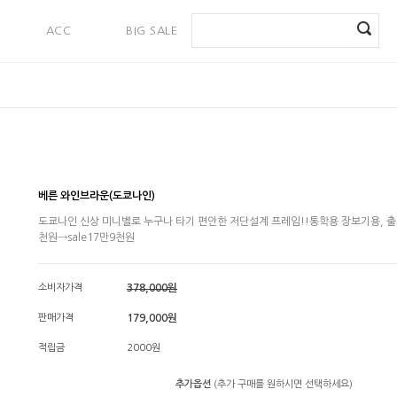
ACC
BIG SALE
PAYMENT
베른 와인브라운(도쿄나인)
도쿄나인 신상 미니벨로 누구나 타기 편안한 저단설계 프레임!!통학용 장보기용, 출퇴
천원→sale17만9천원
소비자가격
378,000원
판매가격
179,000원
적립금
2000원
추가옵션
(추가 구매를 원하시면 선택하세요)