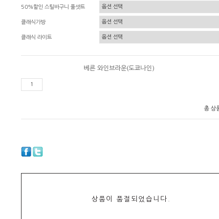
50%할인 스틸바구니 풀셋트
클래식가방
클래식 라이트
베른 와인브라운(도쿄나인)
총 상
상품이 품절되었습니다.