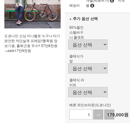
개별(비례추가)
지역
배송비
별
+ 추가 옵션 선택
50%할인
스틸바구
도쿄나인 신상 미니벨로 누구나 타기
니 풀셋트
편안한 저단설계 프레임!!통학용 장
보기용, 출퇴근용 우수!! 37만8천원
→sale17만9천원
클래식가
방
클래식 라
이트
베른 와인브라운(도쿄나인)
179,000
원
+1
-1