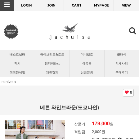
LOGIN
JOIN
CART
MYPAGE
VIEW
베스트셀러
하이브리드&로드
미니벨로
클래식
픽시
엠티비&etc
아동용
악세사리
핵폭탄세일
개인결제
상품문의
구매후기
minivelo
0
베른 와인브라운(도쿄나인)
179,000
상품가
원
적립금
2,000원