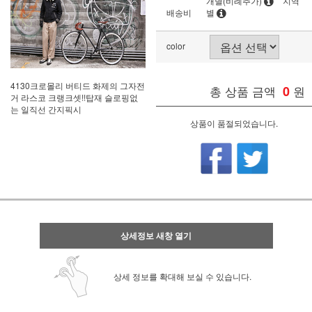
개별(비례추가)
지역
배송비
별
color
4130크로몰리 버티드 화제의 그자전
총 상품 금액
0
원
거 라스코 크랭크셋!!탑재 슬로핑없
는 일직선 간지픽시
상품이 품절되었습니다.
상세정보 새창 열기
상세 정보를 확대해 보실 수 있습니다.