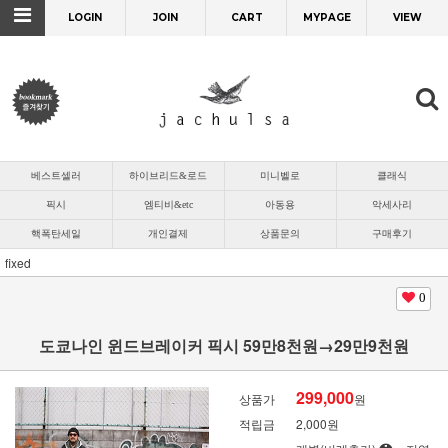
LOGIN
JOIN
CART
MYPAGE
VIEW
베스트셀러
하이브리드&로드
미니벨로
클래식
픽시
엠티비&etc
아동용
악세사리
핵폭탄세일
개인결제
상품문의
구매후기
fixed
0
도쿄나인 윈드브레이커 픽시 59만8천원→29만9천원
299,000
상품가
원
적립금
2,000원