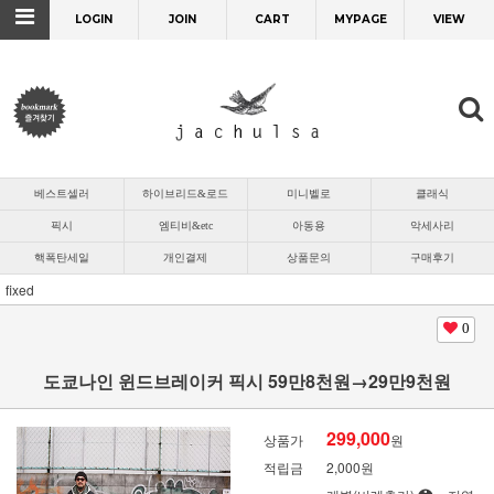
LOGIN
JOIN
CART
MYPAGE
VIEW
베스트셀러
하이브리드&로드
미니벨로
클래식
픽시
엠티비&etc
아동용
악세사리
핵폭탄세일
개인결제
상품문의
구매후기
fixed
0
도쿄나인 윈드브레이커 픽시 59만8천원→29만9천원
299,000
상품가
원
적립금
2,000원