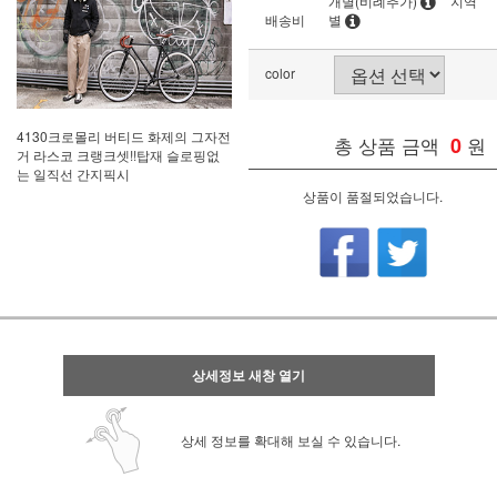
개별(비례추가)
지역
배송비
별
color
4130크로몰리 버티드 화제의 그자전
총 상품 금액
0
원
거 라스코 크랭크셋!!탑재 슬로핑없
는 일직선 간지픽시
상품이 품절되었습니다.
상세정보 새창 열기
상세 정보를 확대해 보실 수 있습니다.