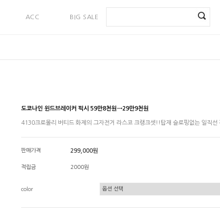
ACC
BIG SALE
PAYMENT
도쿄나인 윈드브레이커 픽시 59만8천원→29만9천원
4130크로몰리 버티드 화제의 그자전거 라스코 크랭크셋!!탑재 슬로핑없는 일직선
판매가격
299,000원
적립금
2000원
color