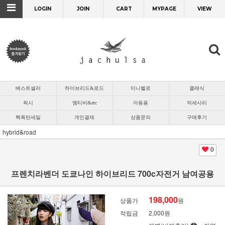
LOGIN
JOIN
CART
MYPAGE
VIEW
베스트셀러
하이브리드&로드
미니벨로
클래식
픽시
엠티비&etc
아동용
악세사리
핵폭탄세일
개인결제
상품문의
구매후기
hybrid&road
0
프렌치라벤더 도쿄나인 하이브리드 700c자전거 남여공용
198,000
상품가
원
적립금
2,000원