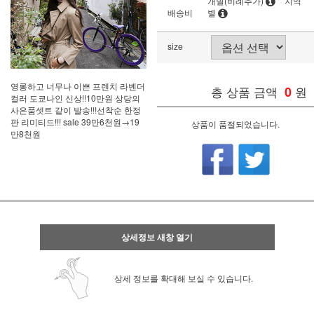
개별(비례추가)
지역
배송비
별
size
영롱하고 너무나 이쁜 프렌치 라벤더
총 상품 금액
0
원
컬러 도쿄나인 신상!!10만원 상당의
사은품셋트 같이 발송!!!선착순 한정
판 리미티드!!! sale 39만6천원→19
상품이 품절되었습니다.
만8천원
상세정보 새창 열기
상세 정보를 확대해 보실 수 있습니다.