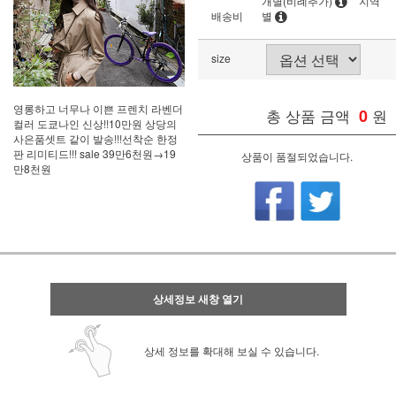
개별(비례추가)
지역
배송비
별
size
영롱하고 너무나 이쁜 프렌치 라벤더
총 상품 금액
0
원
컬러 도쿄나인 신상!!10만원 상당의
사은품셋트 같이 발송!!!선착순 한정
판 리미티드!!! sale 39만6천원→19
상품이 품절되었습니다.
만8천원
상세정보 새창 열기
상세 정보를 확대해 보실 수 있습니다.