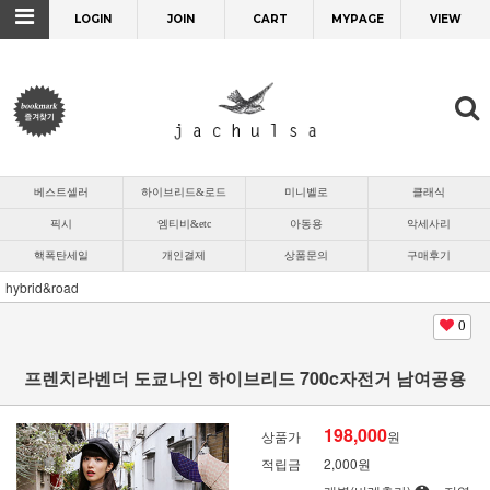
LOGIN
JOIN
CART
MYPAGE
VIEW
베스트셀러
하이브리드&로드
미니벨로
클래식
픽시
엠티비&etc
아동용
악세사리
핵폭탄세일
개인결제
상품문의
구매후기
hybrid&road
0
프렌치라벤더 도쿄나인 하이브리드 700c자전거 남여공용
198,000
상품가
원
적립금
2,000원