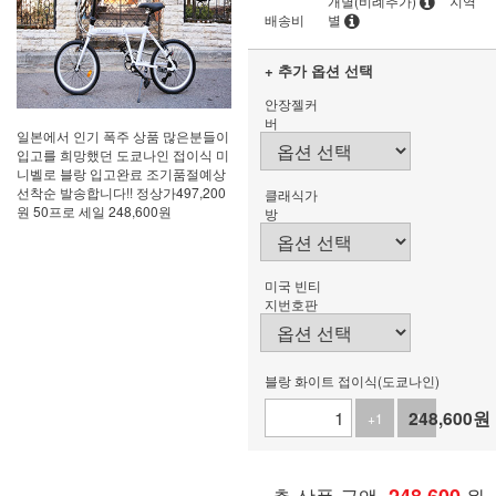
개별(비례추가)
지역
배송비
별
+ 추가 옵션 선택
안장젤커
버
일본에서 인기 폭주 상품 많은분들이
입고를 희망했던 도쿄나인 접이식 미
니벨로 블랑 입고완료 조기품절예상
선착순 발송합니다!! 정상가497,200
클래식가
원 50프로 세일 248,600원
방
미국 빈티
지번호판
블랑 화이트 접이식(도쿄나인)
248,600
원
+1
-1
총 상품 금액
원