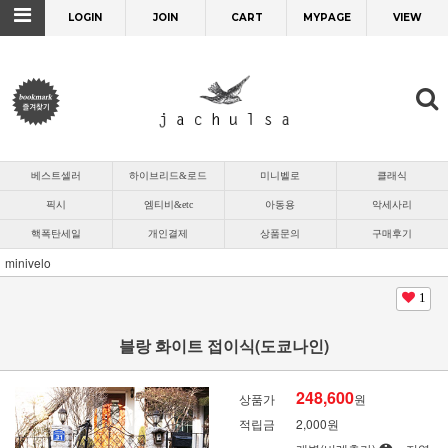
LOGIN
JOIN
CART
MYPAGE
VIEW
베스트셀러
하이브리드&로드
미니벨로
클래식
픽시
엠티비&etc
아동용
악세사리
핵폭탄세일
개인결제
상품문의
구매후기
minivelo
1
블랑 화이트 접이식(도쿄나인)
248,600
상품가
원
적립금
2,000원