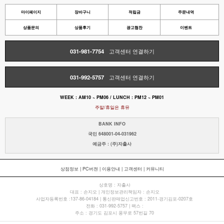
마이페이지
장바구니
적립금
주문내역
상품문의
상품후기
광고협찬
이벤트
031-981-7754
고객센터 연결하기
031-992-5757
고객센터 연결하기
WEEK : AM10 ~ PM06 / LUNCH : PM12 ~ PM01
주말/휴일은 휴뮤
BANK INFO
국민 648001-04-031962
예금주 : (주)자출사
상점정보
|
PC버젼
|
이용안내
|
고객센터
|
커뮤니티
상호명 : 자출사
대표 : 손지오 | 개인정보관리책임자 : 손지오
사업자등록번호 :137-86-04184 | 통신판매업신고번호 : 2011-경기김포-0207호
전화 : 031-992-5757 | 팩스 :
주소 : 경기도 김포시 풍무로 57번길 70