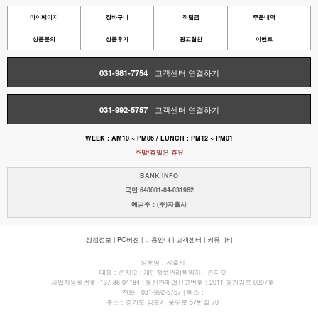
마이페이지
장바구니
적립금
주문내역
상품문의
상품후기
광고협찬
이벤트
031-981-7754
고객센터 연결하기
031-992-5757
고객센터 연결하기
WEEK : AM10 ~ PM06 / LUNCH : PM12 ~ PM01
주말/휴일은 휴뮤
BANK INFO
국민 648001-04-031962
예금주 : (주)자출사
상점정보
|
PC버젼
|
이용안내
|
고객센터
|
커뮤니티
상호명 : 자출사
대표 : 손지오 | 개인정보관리책임자 : 손지오
사업자등록번호 :137-86-04184 | 통신판매업신고번호 : 2011-경기김포-0207호
전화 : 031-992-5757 | 팩스 :
주소 : 경기도 김포시 풍무로 57번길 70