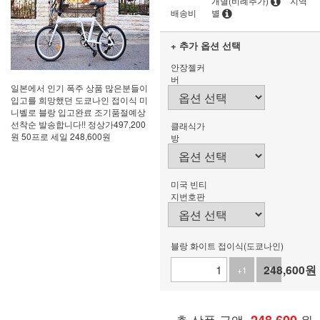
개별(비례추가)
지역
배송비
별
+ 추가 옵션 선택
안장젤커
버
일본에서 인기 폭주 상품 많은분들이
입고를 희망했던 도쿄나인 접이식 미
니벨로 블랑 입고완료 조기품절예상
선착순 발송합니다!! 정상가497,200
클래식가
원 50프로 세일 248,600원
방
미국 빈티
지번호판
블랑 화이트 접이식(도쿄나인)
248,600
원
+1
-1
총 상품 금액
원