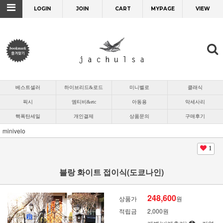
LOGIN
JOIN
CART
MYPAGE
VIEW
베스트셀러
하이브리드&로드
미니벨로
클래식
픽시
엠티비&etc
아동용
악세사리
핵폭탄세일
개인결제
상품문의
구매후기
minivelo
1
블랑 화이트 접이식(도쿄나인)
248,600
상품가
원
적립금
2,000원