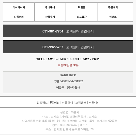
마이페이지
장바구니
적립금
주문내역
상품문의
상품후기
광고협찬
이벤트
031-981-7754
고객센터 연결하기
031-992-5757
고객센터 연결하기
WEEK : AM10 ~ PM06 / LUNCH : PM12 ~ PM01
주말/휴일은 휴뮤
BANK INFO
국민 648001-04-031962
예금주 : (주)자출사
상점정보
|
PC버젼
|
이용안내
|
고객센터
|
커뮤니티
상호명 : 자출사
대표 : 손지오 | 개인정보관리책임자 : 손지오
사업자등록번호 :137-86-04184 | 통신판매업신고번호 : 2011-경기김포-0207호
전화 : 031-992-5757 | 팩스 :
주소 : 경기도 김포시 풍무로 57번길 70