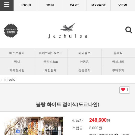
LOGIN
JOIN
CART
MYPAGE
VIEW
베스트셀러
하이브리드&로드
미니벨로
클래식
픽시
엠티비&etc
아동용
악세사리
핵폭탄세일
개인결제
상품문의
구매후기
minivelo
1
블랑 화이트 접이식(도쿄나인)
248,600
상품가
원
적립금
2,000원