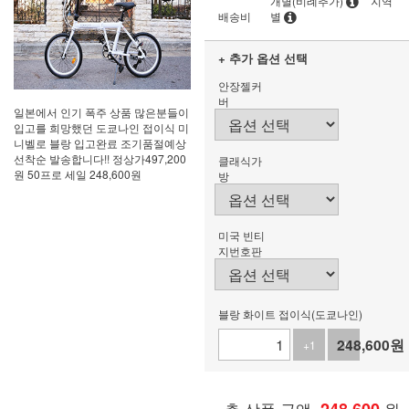
개별(비례추가)
지역
배송비
별
+ 추가 옵션 선택
안장젤커
버
일본에서 인기 폭주 상품 많은분들이
입고를 희망했던 도쿄나인 접이식 미
니벨로 블랑 입고완료 조기품절예상
선착순 발송합니다!! 정상가497,200
클래식가
원 50프로 세일 248,600원
방
미국 빈티
지번호판
블랑 화이트 접이식(도쿄나인)
248,600
원
+1
-1
총 상품 금액
원