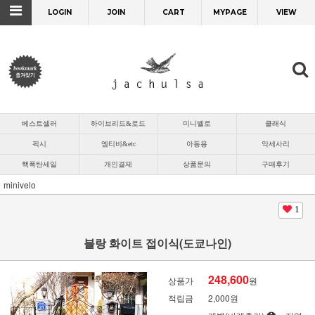
LOGIN
JOIN
CART
MYPAGE
VIEW
베스트셀러
하이브리드&로드
미니벨로
클래식
픽시
엠티비&etc
아동용
악세사리
핵폭탄세일
개인결제
상품문의
구매후기
minivelo
1
블랑 화이트 접이식(도쿄나인)
248,600
상품가
원
적립금
2,000원