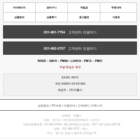
마이페이지
장바구니
적립금
주문내역
상품문의
상품후기
광고협찬
이벤트
031-981-7754
고객센터 연결하기
031-992-5757
고객센터 연결하기
WEEK : AM10 ~ PM06 / LUNCH : PM12 ~ PM01
주말/휴일은 휴뮤
BANK INFO
국민 648001-04-031962
예금주 : (주)자출사
상점정보
|
PC버젼
|
이용안내
|
고객센터
|
커뮤니티
상호명 : 자출사
대표 : 손지오 | 개인정보관리책임자 : 손지오
사업자등록번호 :137-86-04184 | 통신판매업신고번호 : 2011-경기김포-0207호
전화 : 031-992-5757 | 팩스 :
주소 : 경기도 김포시 풍무로 57번길 70