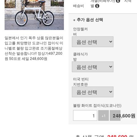
개별(비례추가)
지역
배송비
별
+ 추가 옵션 선택
안장젤커
버
일본에서 인기 폭주 상품 많은분들이
입고를 희망했던 도쿄나인 접이식 미
니벨로 블랑 입고완료 조기품절예상
선착순 발송합니다!! 정상가497,200
클래식가
원 50프로 세일 248,600원
방
미국 빈티
지번호판
블랑 화이트 접이식(도쿄나인)
248,600
원
+1
-1
총 상품 금액
원