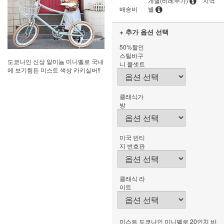
개별(비례추가)
지역
배송비
별
+ 추가 옵션 선택
50%할인
스틸바구
도쿄나인 신상 알미늄 미니벨로 국내
니 풀셋트
에 보기힘든 미스트 색상 카키실버!!
클래식가
방
미국 빈티
지 번호판
클래식 라
이트
미스트 도쿄나인 미니벨로 20인치 바