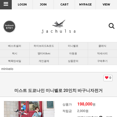
LOGIN
JOIN
CART
MYPAGE
VIEW
베스트셀러
하이브리드&로드
미니벨로
클래식
픽시
엠티비&etc
아동용
악세사리
핵폭탄세일
개인결제
상품문의
구매후기
minivelo
0
미스트 도쿄나인 미니벨로 20인치 바구니자전거
198,000
상품가
원
적립금
2,000원