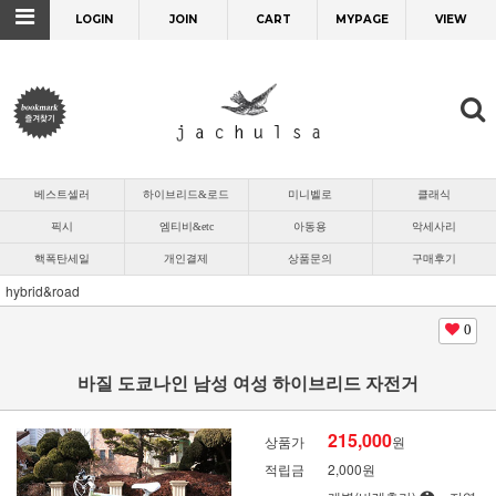
LOGIN
JOIN
CART
MYPAGE
VIEW
베스트셀러
하이브리드&로드
미니벨로
클래식
픽시
엠티비&etc
아동용
악세사리
핵폭탄세일
개인결제
상품문의
구매후기
hybrid&road
0
바질 도쿄나인 남성 여성 하이브리드 자전거
215,000
상품가
원
적립금
2,000원