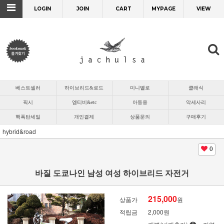
LOGIN
JOIN
CART
MYPAGE
VIEW
베스트셀러
하이브리드&로드
미니벨로
클래식
픽시
엠티비&etc
아동용
악세사리
핵폭탄세일
개인결제
상품문의
구매후기
hybrid&road
0
바질 도쿄나인 남성 여성 하이브리드 자전거
215,000
상품가
원
적립금
2,000원