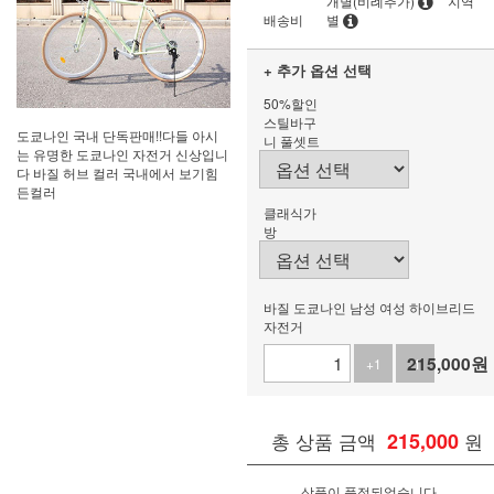
개별(비례추가)
지역
배송비
별
+ 추가 옵션 선택
50%할인
스틸바구
도쿄나인 국내 단독판매!!다들 아시
니 풀셋트
는 유명한 도쿄나인 자전거 신상입니
다 바질 허브 컬러 국내에서 보기힘
든컬러
클래식가
방
바질 도쿄나인 남성 여성 하이브리드
자전거
215,000
원
+1
-1
총 상품 금액
215,000
원
상품이 품절되었습니다.