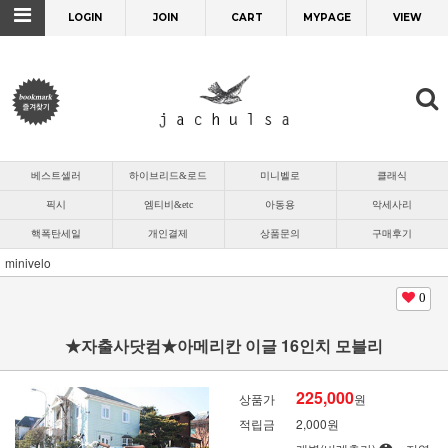
LOGIN
JOIN
CART
MYPAGE
VIEW
베스트셀러
하이브리드&로드
미니벨로
클래식
픽시
엠티비&etc
아동용
악세사리
핵폭탄세일
개인결제
상품문의
구매후기
minivelo
0
★자출사닷컴★아메리칸 이글 16인치 모블리
225,000
상품가
원
적립금
2,000원