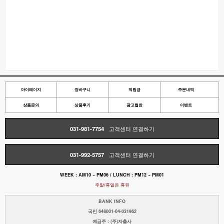
마이페이지
장바구니
적립금
주문내역
상품문의
상품후기
광고협찬
이벤트
031-981-7754
고객센터 연결하기
031-992-5757
고객센터 연결하기
WEEK : AM10 ~ PM06 / LUNCH : PM12 ~ PM01
주말/휴일은 휴뮤
BANK INFO
국민 648001-04-031962
예금주 : (주)자출사