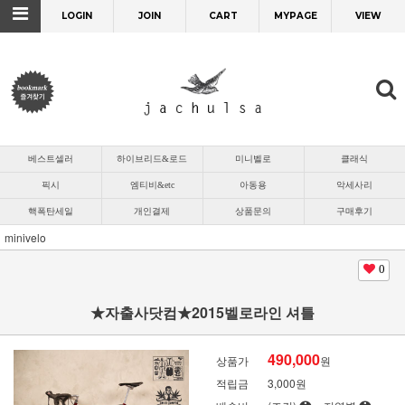
LOGIN
JOIN
CART
MYPAGE
VIEW
베스트셀러
하이브리드&로드
미니벨로
클래식
픽시
엠티비&etc
아동용
악세사리
핵폭탄세일
개인결제
상품문의
구매후기
minivelo
0
★자출사닷컴★2015벨로라인 셔틀
490,000
상품가
원
적립금
3,000원