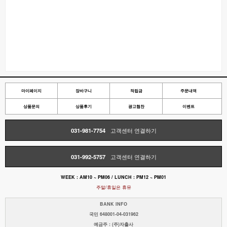
마이페이지
장바구니
적립금
주문내역
상품문의
상품후기
광고협찬
이벤트
031-981-7754
고객센터 연결하기
031-992-5757
고객센터 연결하기
WEEK : AM10 ~ PM06 / LUNCH : PM12 ~ PM01
주말/휴일은 휴뮤
BANK INFO
국민 648001-04-031962
예금주 : (주)자출사