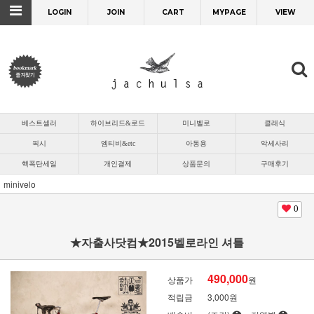
LOGIN
JOIN
CART
MYPAGE
VIEW
베스트셀러
하이브리드&로드
미니벨로
클래식
픽시
엠티비&etc
아동용
악세사리
핵폭탄세일
개인결제
상품문의
구매후기
minivelo
0
★자출사닷컴★2015벨로라인 셔틀
490,000
상품가
원
적립금
3,000원