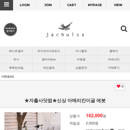
LOGIN
JOIN
CART
MYPAGE
VIEW
베스트셀러
하이브리드&로드
미니벨로
클래식
픽시
엠티비&etc
아동용
악세사리
핵폭탄세일
개인결제
상품문의
구매후기
mtb&etc
0
★자출사닷컴★신상 아메리칸이글 에봇
162,000
상품가
원
적립금
2,000원