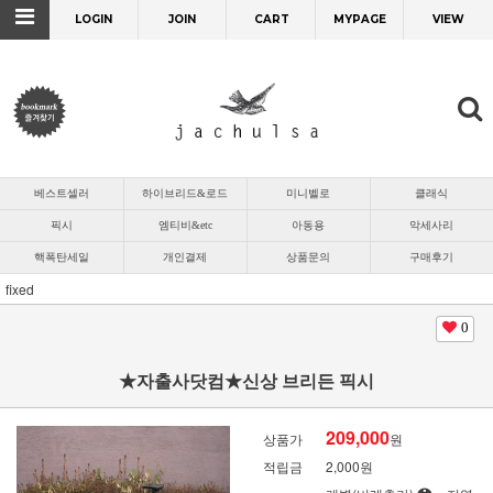
LOGIN
JOIN
CART
MYPAGE
VIEW
베스트셀러
하이브리드&로드
미니벨로
클래식
픽시
엠티비&etc
아동용
악세사리
핵폭탄세일
개인결제
상품문의
구매후기
fixed
0
★자출사닷컴★신상 브리든 픽시
209,000
상품가
원
적립금
2,000원