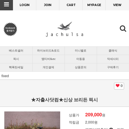
LOGIN
JOIN
CART
MYPAGE
VIEW
베스트셀러
하이브리드&로드
미니벨로
클래식
픽시
엠티비&etc
아동용
악세사리
핵폭탄세일
개인결제
상품문의
구매후기
fixed
0
★자출사닷컴★신상 브리든 픽시
209,000
상품가
원
적립금
2,000원