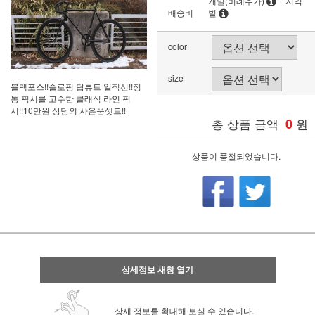
개별(비례추가)
지역
배송비
별
color
size
블랙포스!!슬로핑 탑뷰트 일직선!!정
통 픽시를 고수한 클래식 라인 픽
시!!10만원 상당의 사은품셋트!!
총 상품 금액
0
원
상품이 품절되었습니다.
상세정보 새창 열기
상세 정보를 확대해 보실 수 있습니다.