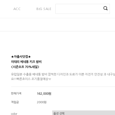
ACC
BIG SALE
PAYMENT
★자출사닷컴★
이태리 베네통 키즈 밤비
<시즌오프 70%세일>
유럽일본 수출용 베네통 밤비 깜찍한 디자인과 도료가 이쁜 자전거 안전성 과 내구성
요!!빠른초이스 조기품절예상ㅠ
판매가격
162,000원
적립금
2000원
color