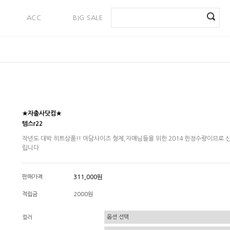
ACC
BIG SALE
PAYMENT
★자출사닷컴★
템스r22
작년도 대박 히트상품!! 아담사이즈 형제,자매님들을 위한 2014 한정수량이므로 
립니다
판매가격
311,000원
적립금
2000원
컬러