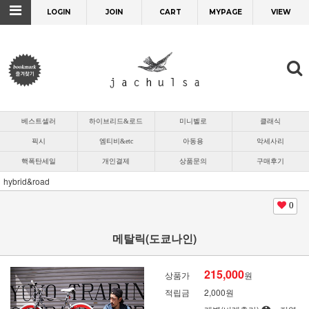
LOGIN
JOIN
CART
MYPAGE
VIEW
베스트셀러
하이브리드&로드
미니벨로
클래식
픽시
엠티비&etc
아동용
악세사리
핵폭탄세일
개인결제
상품문의
구매후기
hybrid&road
0
메탈릭(도쿄나인)
215,000
상품가
원
적립금
2,000원