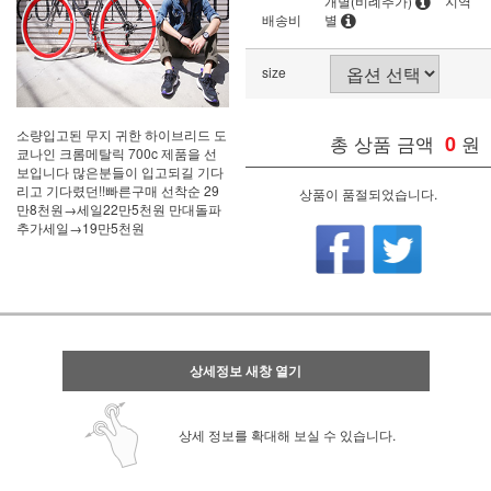
개별(비례추가)
지역
배송비
별
size
소량입고된 무지 귀한 하이브리드 도
총 상품 금액
0
원
쿄나인 크롬메탈릭 700c 제품을 선
보입니다 많은분들이 입고되길 기다
리고 기다렸던!!빠른구매 선착순 29
상품이 품절되었습니다.
만8천원→세일22만5천원 만대돌파
추가세일→19만5천원
상세정보 새창 열기
상세 정보를 확대해 보실 수 있습니다.