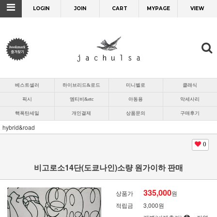
LOGIN
JOIN
CART
MYPAGE
VIEW
베스트셀러
하이브리드&로드
미니벨로
클래식
픽시
엠티비&etc
아동용
악세사리
핵폭탄세일
개인결제
상품문의
구매후기
hybrid&road
0
비고로소14단(도쿄나인)소량 원가이하 판매
335,000
상품가
원
적립금
3,000원