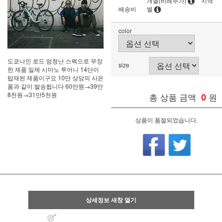
개별(비례추가)
지역
배송비
별
color
도쿄나인 로드 엄청난 스펙으로 무장
size
한 제품 일제 시마노 투어니 14단이
탑재된 제품이구요 10만 상당의 사은
품과 같이 발송됩니다 60만원→39만
8천원→31만5천원
총 상품 금액
0
원
상품이 품절되었습니다.
상세정보 새창 열기