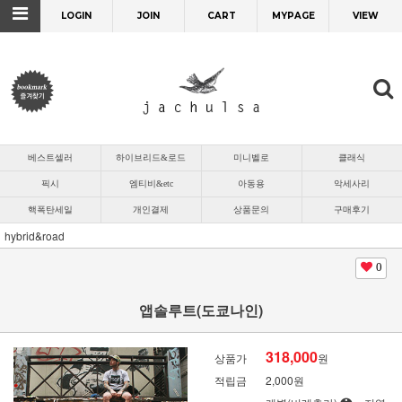
LOGIN
JOIN
CART
MYPAGE
VIEW
베스트셀러
하이브리드&로드
미니벨로
클래식
픽시
엠티비&etc
아동용
악세사리
핵폭탄세일
개인결제
상품문의
구매후기
hybrid&road
0
앱솔루트(도쿄나인)
318,000
상품가
원
적립금
2,000원