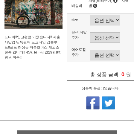
개별(비례추가)
지역
배송비
별
size
은색 페달
드디어!!입고완료 되었습니다!! 자출
추가
사닷컴 단독판매 도쿄나인 앱솔루
트!!로드 최상급 빠른초이스 재고소
에어로휠
진중 입니다!! 45만원→세일29만8천
추가
원 선착순!!
총 상품 금액
0
원
상품이 품절되었습니다.