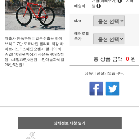
개별(비례추가)
지역
배송비
별
size
에어로휠
자출사 단독판매!!! 일본수출용 하이
추가
브리드 7단 도쿄나인 퀄리티 최강 하
이브리드!! 스페인오렌지 컬러의 비
쥬얼! 10만원이상의 사은품 40만5천
총 상품 금액
0
원
원→세일29만5천원 →만대돌파세일
26만5천원!!
상품이 품절되었습니다.
상세정보 새창 열기