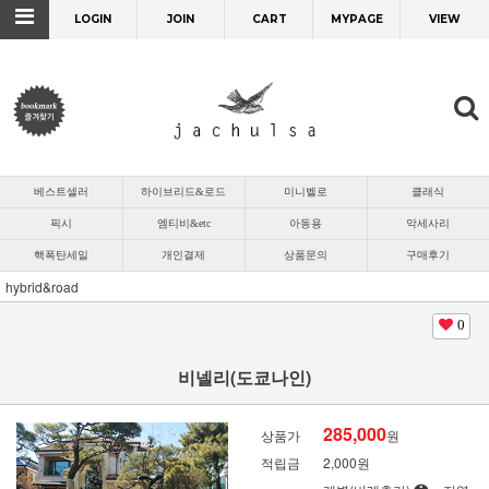
LOGIN
JOIN
CART
MYPAGE
VIEW
베스트셀러
하이브리드&로드
미니벨로
클래식
픽시
엠티비&etc
아동용
악세사리
핵폭탄세일
개인결제
상품문의
구매후기
hybrid&road
0
비넬리(도쿄나인)
285,000
상품가
원
적립금
2,000원