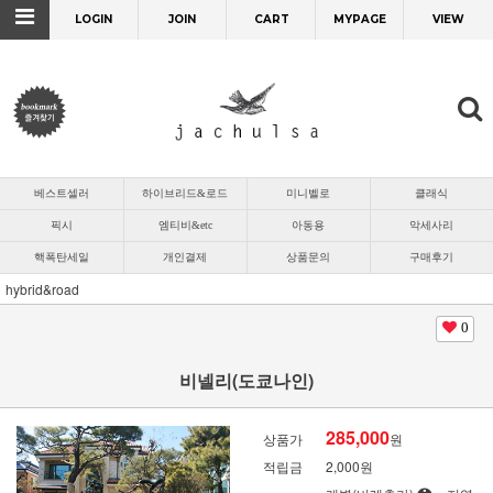
LOGIN
JOIN
CART
MYPAGE
VIEW
베스트셀러
하이브리드&로드
미니벨로
클래식
픽시
엠티비&etc
아동용
악세사리
핵폭탄세일
개인결제
상품문의
구매후기
hybrid&road
0
비넬리(도쿄나인)
285,000
상품가
원
적립금
2,000원