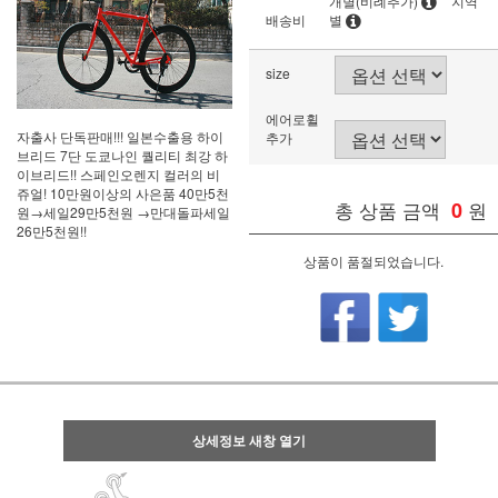
개별(비례추가)
지역
배송비
별
size
에어로휠
자출사 단독판매!!! 일본수출용 하이
추가
브리드 7단 도쿄나인 퀄리티 최강 하
이브리드!! 스페인오렌지 컬러의 비
쥬얼! 10만원이상의 사은품 40만5천
총 상품 금액
0
원
원→세일29만5천원 →만대돌파세일
26만5천원!!
상품이 품절되었습니다.
상세정보 새창 열기