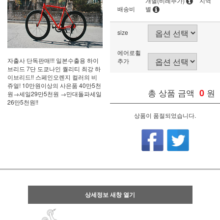
개별(비례추가)
지역
배송비
별
size
에어로휠
자출사 단독판매!!! 일본수출용 하이
추가
브리드 7단 도쿄나인 퀄리티 최강 하
이브리드!! 스페인오렌지 컬러의 비
쥬얼! 10만원이상의 사은품 40만5천
총 상품 금액
0
원
원→세일29만5천원 →만대돌파세일
26만5천원!!
상품이 품절되었습니다.
상세정보 새창 열기