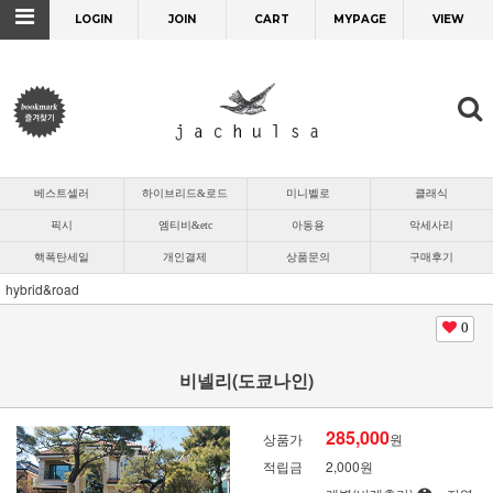
LOGIN
JOIN
CART
MYPAGE
VIEW
베스트셀러
하이브리드&로드
미니벨로
클래식
픽시
엠티비&etc
아동용
악세사리
핵폭탄세일
개인결제
상품문의
구매후기
hybrid&road
0
비넬리(도쿄나인)
285,000
상품가
원
적립금
2,000원