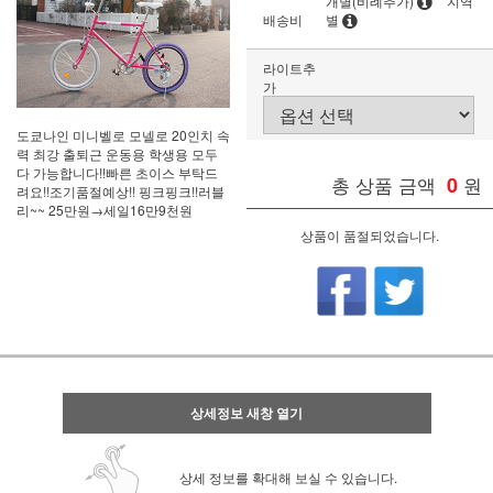
개별(비례추가)
지역
배송비
별
라이트추
가
도쿄나인 미니벨로 모넬로 20인치 속
력 최강 출퇴근 운동용 학생용 모두
다 가능합니다!!빠른 초이스 부탁드
총 상품 금액
0
원
려요!!조기품절예상!! 핑크핑크!!러블
리~~ 25만원→세일16만9천원
상품이 품절되었습니다.
상세정보 새창 열기
상세 정보를 확대해 보실 수 있습니다.