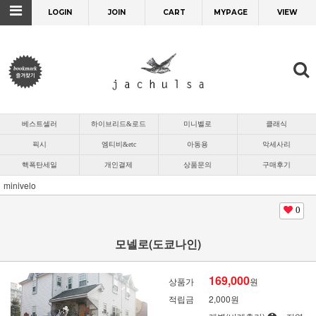
LOGIN
JOIN
CART
MYPAGE
VIEW
베스트셀러
하이브리드&로드
미니벨로
클래식
픽시
엠티비&etc
아동용
악세사리
핵폭탄세일
개인결제
상품문의
구매후기
minivelo
0
모넬로(도쿄나인)
169,000
상품가
원
적립금
2,000원