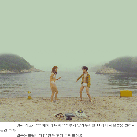
앗싸 가오리~~~에헤라 디야~~~ 후기 남겨주시면 11가지 사은품중 원하시
는걸 추가
발송해드립니다!!^^많은 후기 부탁드려요