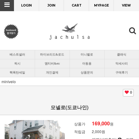
LOGIN
JOIN
CART
MYPAGE
VIEW
베스트셀러
하이브리드&로드
미니벨로
클래식
픽시
엠티비&etc
아동용
악세사리
핵폭탄세일
개인결제
상품문의
구매후기
minivelo
0
모넬로(도쿄나인)
169,000
상품가
원
적립금
2,000원