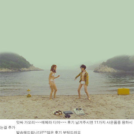
앗싸 가오리~~~에헤라 디야~~~ 후기 남겨주시면 11가지 사은품중 원하시
는걸 추가
발송해드립니다!!^^많은 후기 부탁드려요