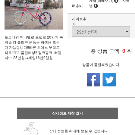
개별(비례추가)
지역
배송비
별
라이트추
가
도쿄나인 미니벨로 모넬로 20인치 속
력 최강 출퇴근 운동용 학생용 모두
다 가능합니다!!빠른 초이스 부탁드
총 상품 금액
0
원
려요!!조기품절예상!! 핑크핑크!!러블
리~~ 25만원→세일16만9천원
상품이 품절되었습니다.
상세정보 새창 열기
상세 정보를 확대해 보실 수 있습니다.