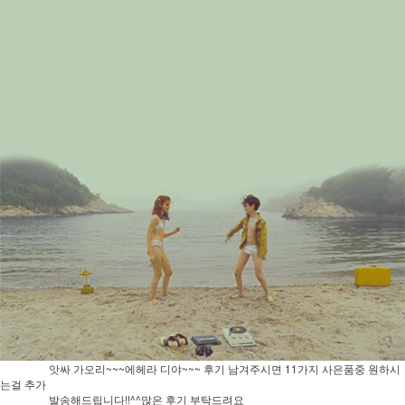
앗싸 가오리~~~에헤라 디야~~~ 후기 남겨주시면 11가지 사은품중 원하시
는걸 추가
발송해드립니다!!^^많은 후기 부탁드려요