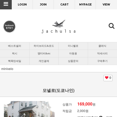
LOGIN
JOIN
CART
MYPAGE
VIEW
베스트셀러
하이브리드&로드
미니벨로
클래식
픽시
엠티비&etc
아동용
악세사리
핵폭탄세일
개인결제
상품문의
구매후기
minivelo
0
모넬로(도쿄나인)
169,000
상품가
원
적립금
2,000원