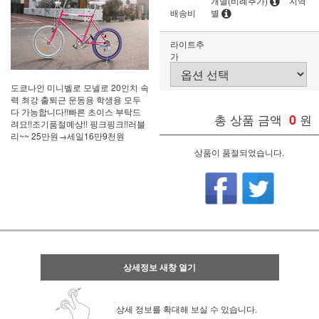
개별(비례추가)
지역
배송비
별
라이트추
가
도쿄나인 미니벨로 모넬로 20인치 속
력 최강 출퇴근 운동용 학생용 모두
다 가능합니다!!빠른 초이스 부탁드
총 상품 금액
0
원
려요!!조기품절예상!! 핑크핑크!!러블
리~~ 25만원→세일16만9천원
상품이 품절되었습니다.
상세정보 새창 열기
상세 정보를 확대해 보실 수 있습니다.